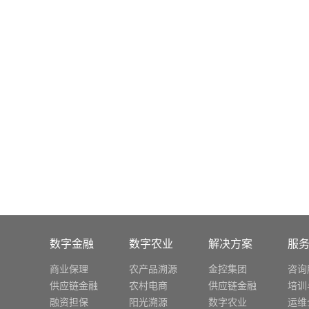
数字金融
数字农业
解决方案
服
商业保理
农产品溯源
金控集团
咨询
供应链金融
农村电商
供应链金融
培训
融资担保
阳光溯源
数字农业
运维