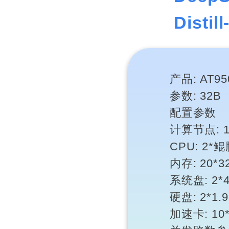
Distil
产品:
AT95
参数:
32B
配置参数
计算节点:
CPU:
2*鲲
内存:
20*3
系统盘:
2*
硬盘:
2*1.
加速卡:
10