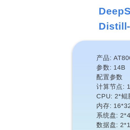
DeepS
Distil
产品:
AT80
参数:
14B
配置参数
计算节点:
CPU:
2*鲲
内存:
16*3
系统盘:
2*
数据盘:
2*