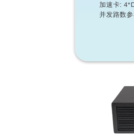
加速卡:
4*
并发路数参