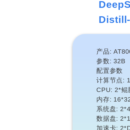
DeepS
Distil
产品:
AT80
参数:
32B
配置参数
计算节点:
CPU:
2*鲲
内存:
16*3
系统盘:
2*
数据盘:
2*
加速卡:
2*