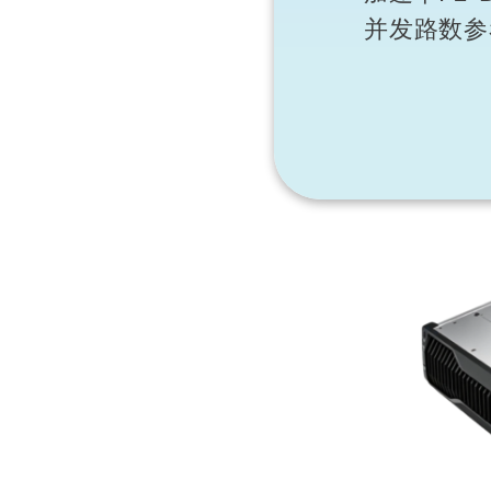
并发路数参