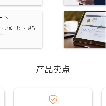
中心
务，贷前、贷中、贷后
化。
产品卖点